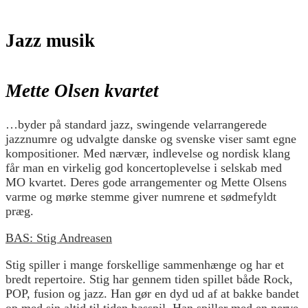
Jazz musik
Mette Olsen kvartet
…byder på standard jazz, swingende velarrangerede
jazznumre og udvalgte danske og svenske viser samt egne
kompositioner. Med nærvær, indlevelse og nordisk klang
får man en virkelig god koncertoplevelse i selskab med
MO kvartet. Deres gode arrangementer og Mette Olsens
varme og mørke stemme giver numrene et sødmefyldt
præg.
BAS: Stig Andreasen
Stig spiller i mange forskellige sammenhænge og har et
bredt repertoire. Stig har gennem tiden spillet både Rock,
POP, fusion og jazz. Han gør en dyd ud af at bakke bandet
op med sin altid til tiden basspil. Han spiller med en nerve