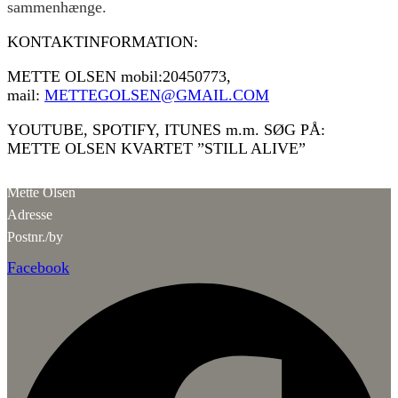
sammenhænge.
KONTAKTINFORMATION:
METTE OLSEN mobil:20450773,
mail:
METTEGOLSEN@GMAIL.CO
M
YOUTUBE, SPOTIFY, ITUNES m.m. SØG PÅ:
METTE OLSEN KVARTET ”STILL ALIVE”
Mette Olsen
Adresse
Postnr./by
Facebook